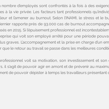
n nombre d’employés sont confrontés à la fois à des exigen
ées à la vie privée. Les facteurs tant professionnels qu’indi
illeur et l’amener au burnout. Selon l’INAMI, le stress et le 
ce dernier rapporte près de 93.000 cas de burnout accompagné 
sés en 2015. Si l’épuisement professionnel est incontestableme
entreprise qui voit son employé arrêté pour une période pou
plus graves. L’accompagnement et la prise en charge d’un emp
 que le retour au travail se passe dans les meilleures conditi
ofessionnel voit sa motivation, son investissement et son e
s, il s’agit de pouvoir agir en amont et de prévenir au max
ment de pouvoir dépister à temps les travailleurs présentant 