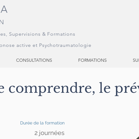
NA
N
ges
, Supervisions & Formations
pnose active et Psychotraumatologie
CONSULTATIONS
FORMATIONS
SU
e comprendre, le prév
Durée de la formation
2 journées