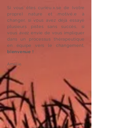
Si vous êtes curieu.x.se de (votre
propre) nature et motivé.e à
changer, si vous avez déjà essayé
plusieurs pistes sans succès, si
vous avez envie de vous impliquer
dans un processus thérapeutique
en équipe vers le changement,
bienvenue !
Amélie.